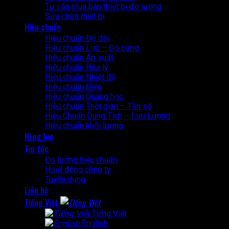
Tư vấn mua bán thiết bị đo lường
Sửa chữa thiết bị
Hiệu chuẩn
Hiệu chuẩn Độ dài
Hiệu chuẩn Lực – Độ cứng
Hiệu chuẩn Áp suất
Hiệu chuẩn Hóa lý
Hiệu chuẩn Nhiệt độ
Hiệu chuẩn Điện
Hiệu chuẩn Quang học
Hiệu chuẩn Thời gian – Tần số
Hiệu Chuẩn Dung Tích – Lưu Lượng
Hiệu chuẩn khối lượng
Năng lực
Tin tức
Đo lường hiệu chuẩn
Hoạt động công ty
Tuyển dụng
Liên hệ
Tiếng Việt
Tiếng Việt
English