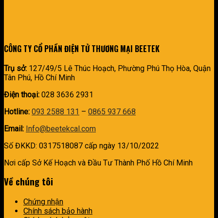
CÔNG TY CỔ PHẦN ĐIỆN TỬ THƯƠNG MẠI BEETEK
Trụ sở:
127/49/5 Lê Thúc Hoạch, Phường Phú Thọ Hòa, Quận
Tân Phú, Hồ Chí Minh
Điện thoại:
028 3636 2931
Hotline:
093 2588 131
–
0865 937 668
Email:
Info@beetekcal.com
Số ĐKKD: 0317518087 cấp ngày 13/10/2022
Nơi cấp Sở Kế Hoạch và Đầu Tư Thành Phố Hồ Chí Minh
Về chúng tôi
Chứng nhận
Chính sách bảo hành