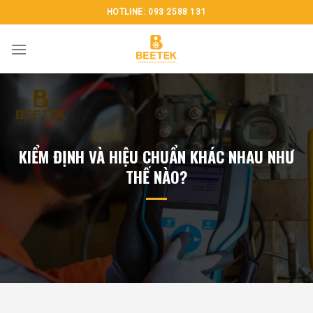
Chuyển
HOTLINE: 093 2588 131
đến
nội
dung
KIỂM ĐỊNH VÀ HIỆU CHUẨN KHÁC NHAU NHƯ
THẾ NÀO?