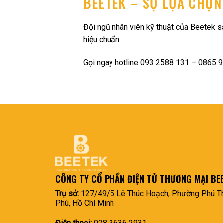
BEETEK – SỰ LỰA CHỌN
Đội ngũ nhân viên kỹ thuật của Beetek sẵ
hiệu chuẩn.
Gọi ngay hotline 093 2588 131 – 0865 93
CÔNG TY CỔ PHẦN ĐIỆN TỬ THƯƠNG MẠI BE
Trụ sở:
127/49/5 Lê Thúc Hoạch, Phường Phú Th
Phú, Hồ Chí Minh
Điện thoại:
028 3636 2931