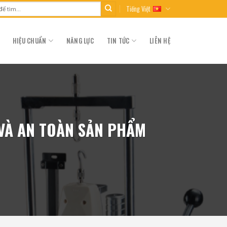
Tiếng Việt
HIỆU CHUẨN
NĂNG LỰC
TIN TỨC
LIÊN HỆ
 VÀ AN TOÀN SẢN PHẨM