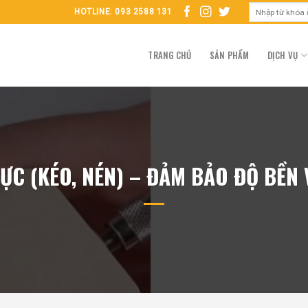
HOTLINE: 093 2588 131
TRANG CHỦ
SẢN PHẨM
DỊCH VỤ
ỰC (KÉO, NÉN) – ĐẢM BẢO ĐỘ BỀN