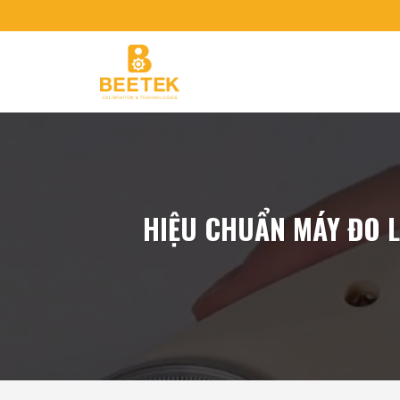
Chuyển
đến
nội
dung
HIỆU CHUẨN MÁY ĐO L