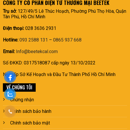
CÔNG TY CỔ PHẦN ĐIỆN TỬ THƯƠNG MẠI BEETEK
Trụ sở:
127/49/5 Lê Thúc Hoạch, Phường Phú Thọ Hòa, Quận
Tân Phú, Hồ Chí Minh
Điện thoại:
028 3636 2931
Hotline:
093 2588 131
–
0865 937 668
Email:
Info@beetekcal.com
Số ĐKKD: 0317518087 cấp ngày 13/10/2022
Nơi cấp Sở Kế Hoạch và Đầu Tư Thành Phố Hồ Chí Minh
VỀ CHÚNG TÔI
Chứng nhận
Chính sách bảo hành
Chính sách bảo mật