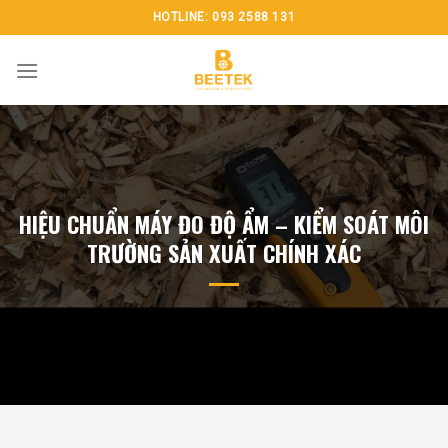
Chuyển
HOTLINE: 093 2588 131
đến
nội
dung
HIỆU CHUẨN MÁY ĐO ĐỘ ẨM – KIỂM SOÁT MÔI
TRƯỜNG SẢN XUẤT CHÍNH XÁC