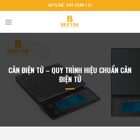
Chuyển
HOTLINE: 093 2588 131
đến
nội
dung
CÂN ĐIỆN TỬ – QUY TRÌNH HIỆU CHUẨN CÂN
ĐIỆN TỬ