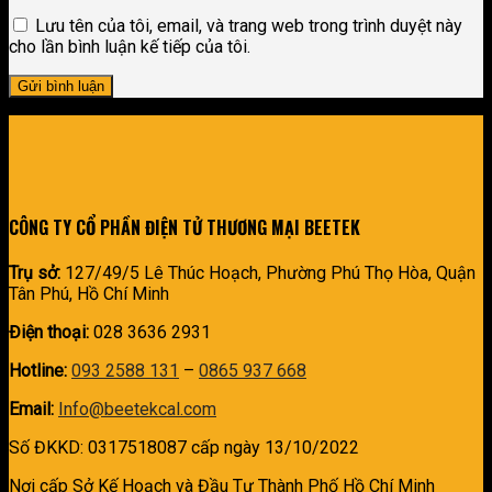
Lưu tên của tôi, email, và trang web trong trình duyệt này
cho lần bình luận kế tiếp của tôi.
CÔNG TY CỔ PHẦN ĐIỆN TỬ THƯƠNG MẠI BEETEK
Trụ sở:
127/49/5 Lê Thúc Hoạch, Phường Phú Thọ Hòa, Quận
Tân Phú, Hồ Chí Minh
Điện thoại:
028 3636 2931
Hotline:
093 2588 131
–
0865 937 668
Email:
Info@beetekcal.com
Số ĐKKD: 0317518087 cấp ngày 13/10/2022
Nơi cấp Sở Kế Hoạch và Đầu Tư Thành Phố Hồ Chí Minh