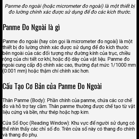
Panme đo ngoài (hoặc micrometer đo ngoài) là một thiết bị
đo lường chính xác được sử dụng để đo các kích thước.
Panme Đo Ngoài là gì
Panme đo ngoài (hay còn gọi là micrometer đo ngoài) là một
thiết bị đo lường chính xác được sử dụng để đo kích thước
bên ngoài của các đối tượng như đường kính của trục, chiều
rộng của chi tiết cơ khí, hoặc độ dày của vật liệu. Panme đo
ngoài cung cấp độ chính xác cao, thường đạt mức 1/1000 mm
(0.001 mm) hoặc thậm chí chính xác hơn.
Cấu Tạo Cơ Bản của Panme Đo Ngoài
Thân Panme (Body): Phần chính của panme, chứa các cơ chế
đo và hỗ trợ tay cầm. Thân panme thường được chế tạo từ vật
liệu cứng và bền, như thép hoặc hợp kim.
Cửa Sổ Đọc (Reading Window): Khu vực để người sử dụng có
thể nhìn thấy các chỉ số đo. Trên cửa sổ này có thang đo chính
và thang đo phụ.