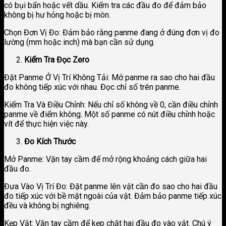
có bụi bẩn hoặc vết dầu. Kiểm tra các đầu đo để đảm bảo
không bị hư hỏng hoặc bị mòn.
Chọn Đơn Vị Đo: Đảm bảo rằng panme đang ở đúng đơn vị đo
lường (mm hoặc inch) mà bạn cần sử dụng.
Kiểm Tra Đọc Zero
Đặt Panme Ở Vị Trí Không Tải: Mở panme ra sao cho hai đầu
đo không tiếp xúc với nhau. Đọc chỉ số trên panme.
Kiểm Tra Và Điều Chỉnh: Nếu chỉ số không về 0, cần điều chỉnh
panme về điểm không. Một số panme có nút điều chỉnh hoặc
vít để thực hiện việc này.
Đo Kích Thước
Mở Panme: Vặn tay cầm để mở rộng khoảng cách giữa hai
đầu đo.
Đưa Vào Vị Trí Đo: Đặt panme lên vật cần đo sao cho hai đầu
đo tiếp xúc với bề mặt ngoài của vật. Đảm bảo panme tiếp xúc
đều và không bị nghiêng.
Kẹp Vật: Vặn tay cầm để kẹp chặt hai đầu đo vào vật. Chú ý