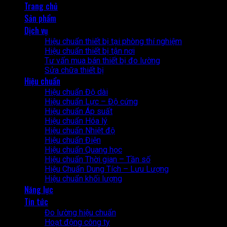
Trang chủ
Sản phẩm
Dịch vụ
Hiệu chuẩn thiết bị tại phòng thí nghiệm
Hiệu chuẩn thiết bị tận nơi
Tư vấn mua bán thiết bị đo lường
Sửa chữa thiết bị
Hiệu chuẩn
Hiệu chuẩn Độ dài
Hiệu chuẩn Lực – Độ cứng
Hiệu chuẩn Áp suất
Hiệu chuẩn Hóa lý
Hiệu chuẩn Nhiệt độ
Hiệu chuẩn Điện
Hiệu chuẩn Quang học
Hiệu chuẩn Thời gian – Tần số
Hiệu Chuẩn Dung Tích – Lưu Lượng
Hiệu chuẩn khối lượng
Năng lực
Tin tức
Đo lường hiệu chuẩn
Hoạt động công ty