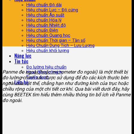
Hiệu chuẩn Độ dài
Hiệu chuẩn Lực – Độ cứng
Hiệu chuẩn Áp suất
Hiệu chuẩn Hóa lý
Hiệu chuẩn Nhiệt độ
Hiệu chuẩn Điện
Hiệu chuẩn Quang học
Hiệu chuẩn Thời gian – Tần số
Hiệu Chuẩn Dung Tích – Lưu Lượng
Hiệu chuẩn khối lượng
Năng lực
Tin tức
Đo lường hiệu chuẩn
Panme đo ngoài (hoặc micrometer đo ngoài) là một thiết bị
Hoạt động công ty
Tuyển dụng
đo lường chính xác được sử dụng để đo các kích thước bên
Liên hệ
ngoài của vật thể, chẳng hạn như đường kính của trục hoặc
chiều rộng của một chi tiết cơ khí. Qua bài viết dưới đây, hãy
cùng BEETEK tìm hiểu thêm nhiều thông tin bổ ích về Panme
đo ngoài.