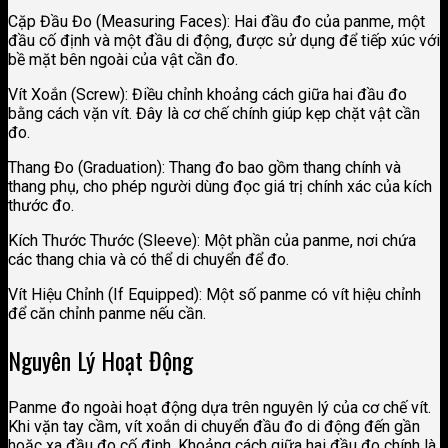
Cặp Đầu Đo (Measuring Faces): Hai đầu đo của panme, một
đầu cố định và một đầu di động, được sử dụng để tiếp xúc với
bề mặt bên ngoài của vật cần đo.
Vít Xoắn (Screw): Điều chỉnh khoảng cách giữa hai đầu đo
bằng cách vặn vít. Đây là cơ chế chính giúp kẹp chặt vật cần
đo.
Thang Đo (Graduation): Thang đo bao gồm thang chính và
thang phụ, cho phép người dùng đọc giá trị chính xác của kích
thước đo.
Kích Thước Thước (Sleeve): Một phần của panme, nơi chứa
các thang chia và có thể di chuyển để đo.
Vít Hiệu Chỉnh (If Equipped): Một số panme có vít hiệu chỉnh
để căn chỉnh panme nếu cần.
Nguyên Lý Hoạt Động
Panme đo ngoài hoạt động dựa trên nguyên lý của cơ chế vít.
Khi vặn tay cầm, vít xoắn di chuyển đầu đo di động đến gần
hoặc xa đầu đo cố định. Khoảng cách giữa hai đầu đo chính là